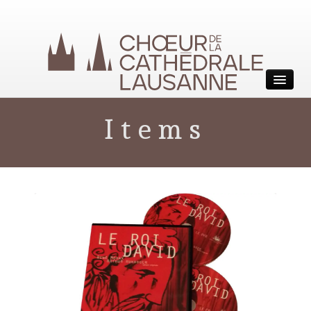
Choeur de la Cathédrale
Items
Lausanne