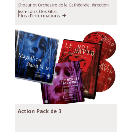
Choeur et Orchestre de la Cathédrale, direction
Jean-Louis Dos Ghali.
Plus d'informations
CD double vendu au
prix de CHF. 30.-
Action Pack de 3