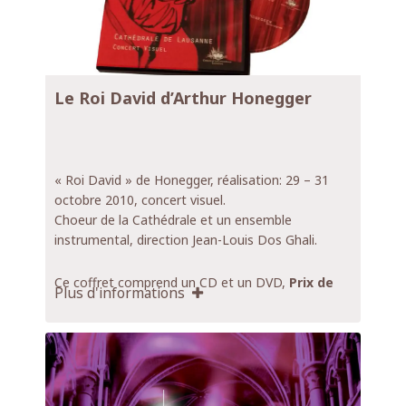
Le Roi David d’Arthur Honegger
« Roi David » de Honegger, réalisation: 29 – 31
octobre 2010, concert visuel.
Choeur de la Cathédrale et un ensemble
instrumental, direction Jean-Louis Dos Ghali.
Ce coffret comprend un CD et un DVD,
Prix de
Plus d'informations
vente CHF 40.-
Le Chœur de la Cathédrale a donné un concert
visuel les 29 et le 31 octobre 2010 en interprétant
le Roi David d’Arthur Honegger. Souhaitant
redonner au drame de René Morax et d’Arthur