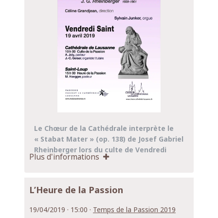
Le Chœur de la Cathédrale interprète le
« Stabat Mater » (op. 138) de Josef Gabriel
Rheinberger lors du culte de Vendredi
Plus d'informations
Saint le
19
avril
à la Cathédrale de Lausanne.
L’Heure de la Passion
Culte à
10
h 00
19/04/2019 · 15:00 ·
Temps de la Passion 2019