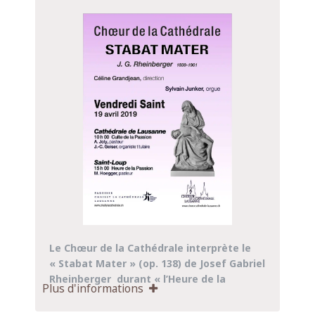
Céline Grandjean dirige le chœur et Sylvain
Junker accompagne à l’orgue.
Le Pasteur André Joly célébre le culte et
Jean-Christophe Geiser tient le grand
orgue
Le Chœur de la Cathédrale interprète le
« Stabat Mater » (op. 138) de Josef Gabriel
Rheinberger durant « l’Heure de la
Plus d'informations
Passion » en communion avec les
Sœurs de Saint-Loup, le Vendredi Saint,
19