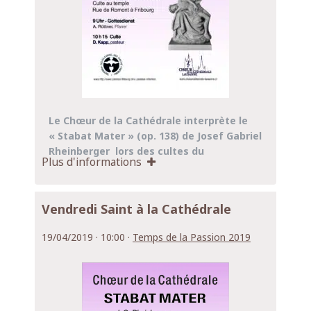
Le Chœur de la Cathédrale interprète le
« Stabat Mater » (op. 138) de Josef Gabriel
Rheinberger lors des cultes du
Plus d'informations
dimanche
7 avril
de la
Paroisse réformée
Fribourg
, Rue de Romont à Fribourg.
Culte en allemand à
9 h 00
et culte en
Vendredi Saint à la Cathédrale
français à
10 h 15
.
Céline Grandjean dirige le chœur et
19/04/2019 · 10:00 ·
Temps de la Passion 2019
Samuel Cosandey accompagne à l’orgue.