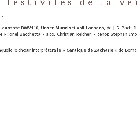
festivités de la ve
.
a
cantate BWV110, Unser Mund sei voll Lachens
, de J. S. Bach.
e Pillonel Bacchetta – alto, Christian Reichen – ténor, Stephan Imb
laquelle le chœur interprétera
le « Cantique de Zacharie »
de Bernar